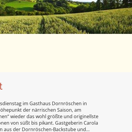
t
ngsdienstag im Gasthaus Dornröschen in
Höhepunkt der närrischen Saison, am
en“ wieder das wohl größte und originellste
onen von süßt bis pikant. Gastgeberin Carola
gen aus der Dornröschen-Backstube und…