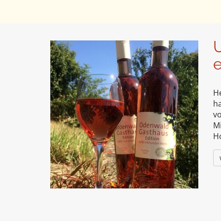
U
e
H
h
vo
Mi
H