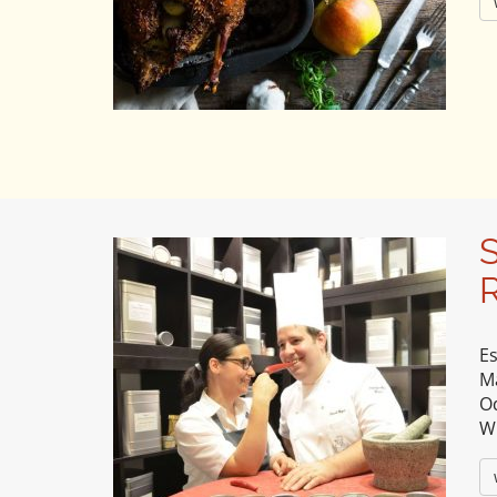
S
R
Es
Ma
Od
W