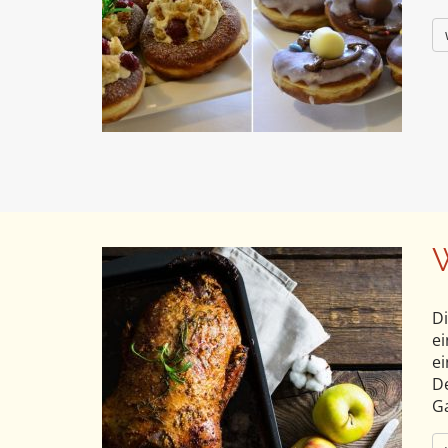
W
Di
ei
ei
De
Ga