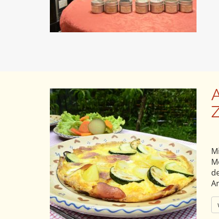
A
Z
„
M
Mo
de
A