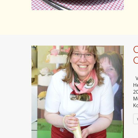
V
He
20
Me
K