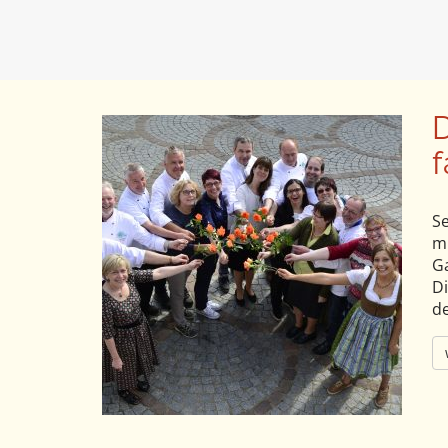
f
Se
m
Ga
Di
de