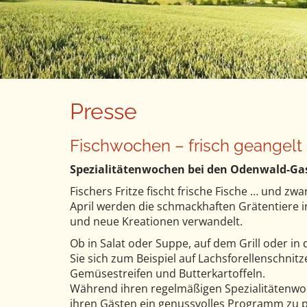
n
u
t
e
n
t
Presse
Fischwochen – frisch geangelt 
Spezialitätenwochen bei den Odenwald-Ga
Fischers Fritze fischt frische Fische … und zw
April werden die schmackhaften Grätentiere i
und neue Kreationen verwandelt.
Ob in Salat oder Suppe, auf dem Grill oder in 
Sie sich zum Beispiel auf Lachsforellenschni
Gemüsestreifen und Butterkartoffeln.
Während ihren regelmäßigen Spezialitätenwo
ihren Gästen ein genussvolles Programm zu pr