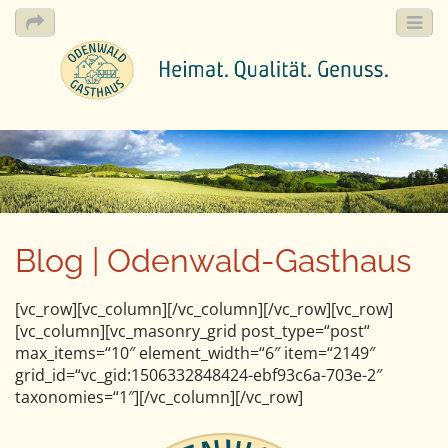
M
S
k
a
i
i
p
n
t
m
o
e
c
Blog | Odenwald-Gasthaus
n
o
n
u
t
[vc_row][vc_column][/vc_column][/vc_row][vc_row]
e
[vc_column][vc_masonry_grid post_type=“post“
n
max_items=“10″ element_width=“6″ item=“2149″
t
grid_id=“vc_gid:1506332848424-ebf93c6a-703e-2″
taxonomies=“1″][/vc_column][/vc_row]