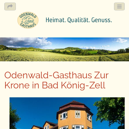
M
S
k
a
i
i
p
n
t
m
o
e
c
Odenwald-Gasthaus Zur
n
o
n
Krone in Bad König-Zell
u
t
e
n
t