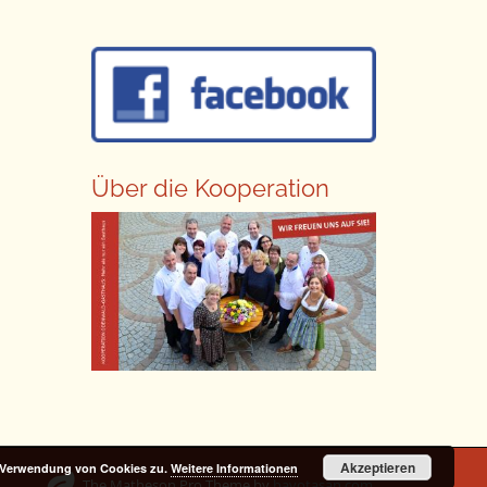
Über die Kooperation
Akzeptieren
r Verwendung von Cookies zu.
Weitere Informationen
The Matheson Pro Theme by
bavotasan.com
.