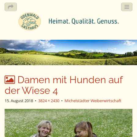
M
S
k
a
i
i
p
n
t
m
o
e
c
Damen mit Hunden auf
n
o
n
der Wiese 4
u
t
e
15. August 2018
•
3824 × 2430
•
Michelstädter Weiberwirtschaft
n
t