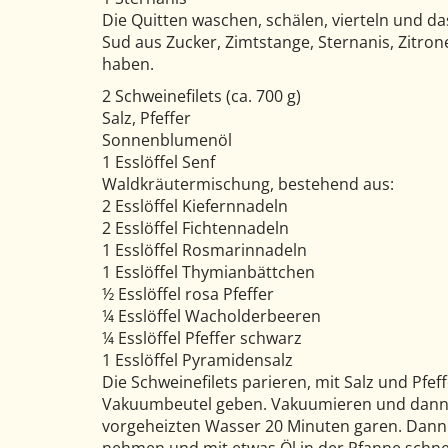
Die Quitten waschen, schälen, vierteln und d
Sud aus Zucker, Zimtstange, Sternanis, Zitron
haben.
2 Schweinefilets (ca. 700 g)
Salz, Pfeffer
Sonnenblumenöl
1 Esslöffel Senf
Waldkräutermischung, bestehend aus:
2 Esslöffel Kiefernnadeln
2 Esslöffel Fichtennadeln
1 Esslöffel Rosmarinnadeln
1 Esslöffel Thymianbättchen
½ Esslöffel rosa Pfeffer
¼ Esslöffel Wacholderbeeren
¼ Esslöffel Pfeffer schwarz
1 Esslöffel Pyramidensalz
Die Schweinefilets parieren, mit Salz und Pfe
Vakuumbeutel geben. Vakuumieren und dann i
vorgeheizten Wasser 20 Minuten garen. Dann e