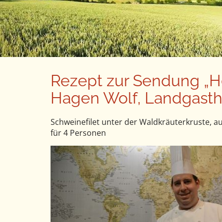
n
u
t
e
n
t
Rezept zur Sendung „He
Hagen Wolf, Landgasth
Schweinefilet unter der Waldkräuterkruste, au
für 4 Personen