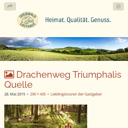
M
S
k
a
i
i
p
n
t
m
o
e
c
Drachenweg Triumphalis
n
o
n
Quelle
u
t
e
28. Mai 2015
•
290 × 435
•
Lieblingstouren der Gastgeber
n
t