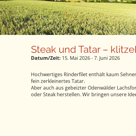
n
u
t
e
n
t
Steak und Tatar – klitz
Datum/Zeit:
15. Mai 2026 - 7. Juni 2026
Hochwertiges Rinderfilet enthält kaum Sehnen 
fein zerkleinertes Tatar.
Aber auch aus gebeizter Odenwälder Lachsfore
oder Steak herstellen. Wir bringen unsere Idee