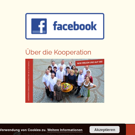
Über die Kooperation
Akzeptieren
r Verwendung von Cookies zu.
Weitere Informationen
The Matheson Pro Theme by
bavotasan.com
.