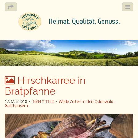
M
S
k
a
i
i
p
n
t
m
o
e
c
Hirschkarree in
n
o
n
Bratpfanne
u
t
e
17. Mai 2018
•
1694 × 1122
•
Wilde Zeiten in den Odenwald-
Gasthäusern
n
t