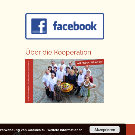
Über die Kooperation
Akzeptieren
r Verwendung von Cookies zu.
Weitere Informationen
The Matheson Pro Theme by
bavotasan.com
.